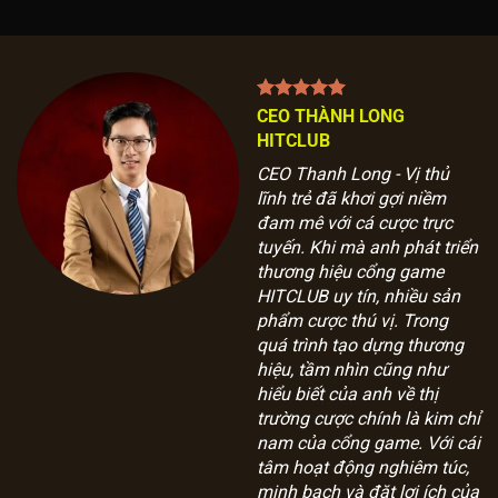
CEO THÀNH LONG
HITCLUB
CEO Thanh Long - Vị thủ
lĩnh trẻ đã khơi gợi niềm
đam mê với cá cược trực
tuyến. Khi mà anh phát triển
thương hiệu cổng game
HITCLUB uy tín, nhiều sản
phẩm cược thú vị. Trong
quá trình tạo dựng thương
hiệu, tầm nhìn cũng như
hiểu biết của anh về thị
trường cược chính là kim chỉ
nam của cổng game. Với cái
tâm hoạt động nghiêm túc,
minh bạch và đặt lợi ích của