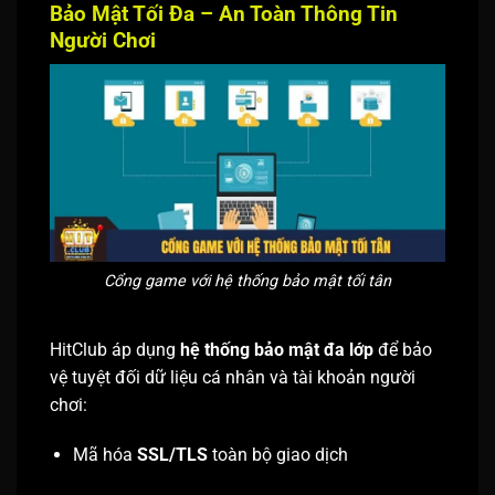
Bảo Mật Tối Đa – An Toàn Thông Tin
Người Chơi
Cổng game với hệ thống bảo mật tối tân
HitClub áp dụng
hệ thống bảo mật đa lớp
để bảo
vệ tuyệt đối dữ liệu cá nhân và tài khoản người
chơi:
Mã hóa
SSL/TLS
toàn bộ giao dịch