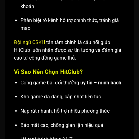
khoản
Phân biệt rõ kênh hỗ trợ chính thức, tránh giả
mạo
Đội ngũ CSKH
tận tâm chính là cầu nối giúp
HitClub luôn nhận được sự tin tưởng và đánh giá
cao từ cộng đồng game thủ.
Vì Sao Nên Chọn HitClub?
Cổng game bài đổi thưởng
uy tín – minh bạch
Kho game đa dạng, cập nhật liên tục
Nạp rút nhanh, hỗ trợ nhiều phương thức
Bảo mật cao, chống gian lận hiệu quả