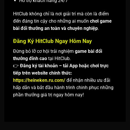
Hỗ trợ khách hàng 24/7
HitClub không chỉ là nơi giải trí mà còn là điểm
đến đáng tin cậy cho những ai muốn
chơi game
bài đổi thưởng an toàn và chuyên nghiệp
.
Đăng Ký HitClub Ngay Hôm Nay
Đừng bỏ lỡ cơ hội trải nghiệm
game bài đổi
thưởng đỉnh cao
tại HitClub.
👉
Đăng ký tài khoản – tải App hoặc chơi trực
tiếp trên website chính thức:
https://heineken.ru.com/
để nhận nhiều ưu đãi
hấp dẫn và bắt đầu hành trình chinh phục những
phần thưởng giá trị ngay hôm nay!