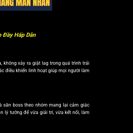
o Đầy Hấp Dẫn
 không xảy ra giật lag trong quá trình trải
c điều khiển linh hoạt giúp mọi người làm
và săn boss theo nhóm mang lại cảm giác
lý tưởng để vừa giải trí, vừa kết nối, làm