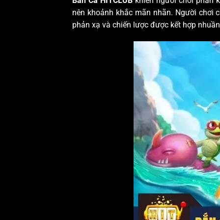
Bắn Cá
HITCLUB
khiến người chơi phấn 
nên khoảnh khắc mãn nhãn. Người chơi cả
phản xạ và chiến lược được kết hợp nhuần