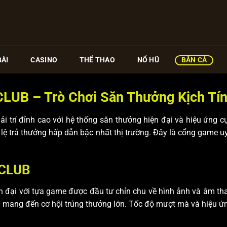
BÀI
CASINO
THỂ THAO
NỔ HŨ
BẮN CÁ
LUB – Trò Chơi Săn Thưởng Kịch Tí
ải trí đỉnh cao với hệ thống săn thưởng hiện đại và hiệu ứng 
lệ trả thưởng hấp dẫn bậc nhất thị trường. Đây là cổng game uy
TCLUB
ện đại với tựa game được đầu tư chỉn chu về hình ảnh và âm tha
 mang đến cơ hội trúng thưởng lớn. Tốc độ mượt mà và hiệu ứng