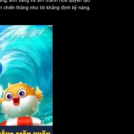
tung, ánh sáng và âm thanh hòa quyện tạo
 chiến thắng như lời khẳng định kỹ năng,