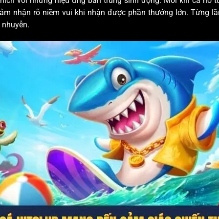
khích với những hiệu ứng bắn trúng sinh động. Mỗi khi cá nổ 
m nhận rõ niềm vui khi nhận được phần thưởng lớn. Từng lần
 nhuyễn.