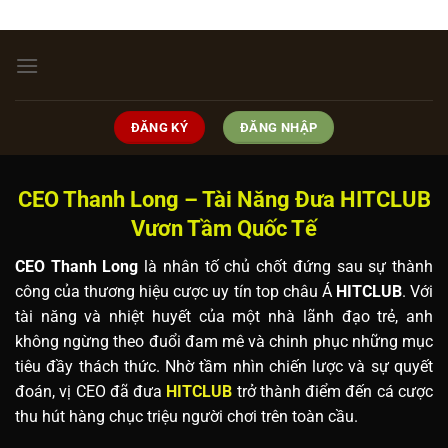
Bỏ
ADD ANYTHING HERE OR JUST REMOVE IT...
qua
nội
dung
ĐĂNG KÝ
ĐĂNG NHẬP
CEO Thanh Long – Tài Năng Đưa HITCLUB
Vươn Tầm Quốc Tế
CEO Thanh Long
là nhân tố chủ chốt đứng sau sự thành
công của thương hiệu cược uy tín top châu Á
HITCLUB
. Với
tài năng và nhiệt huyết của một nhà lãnh đạo trẻ, anh
không ngừng theo đuổi đam mê và chinh phục những mục
tiêu đầy thách thức. Nhờ tầm nhìn chiến lược và sự quyết
đoán, vị CEO đã đưa
HITCLUB
trở thành điểm đến cá cược
thu hút hàng chục triệu người chơi trên toàn cầu.