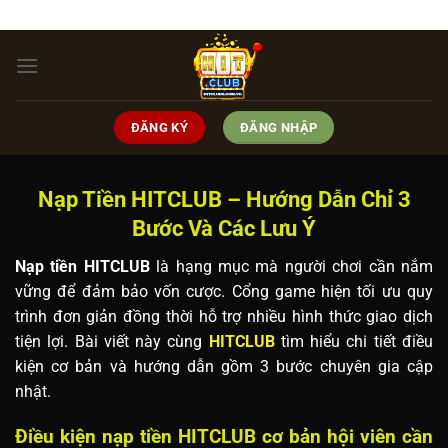
Bỏ
ADD ANYTHING HERE OR JUST REMOVE IT...
qua
nội
dung
ĐĂNG KÝ
ĐĂNG NHẬP
Nạp Tiền HITCLUB – Hướng Dẫn Chỉ 3
Bước Và Các Lưu Ý
Nạp tiền HITCLUB
là hạng mục mà người chơi cần nắm
vững để đảm bảo vốn cược. Cổng game hiện tối ưu quy
trình đơn giản đồng thời hỗ trợ nhiều hình thức giao dịch
tiện lợi. Bài viết này cùng
HITCLUB
tìm hiểu chi tiết điều
kiện cơ bản và hướng dẫn gồm 3 bước chuyên gia cập
nhật.
Điều kiện nạp tiền HITCLUB cơ bản hội viên cần