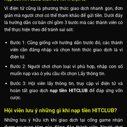
Ví điện tử cũng là phương thức giao dịch nhanh gọn, đơn
giản mà người chơi có thể tham khảo để gửi tiền. Dưới đây
là hướng dẫn cơ bản chỉ gồm 3 bước mà các thành viên có
thể thực hiện theo để tránh sai sót:
Bước 1: Cũng giống với hướng dẫn trước đó, các thành
viên cần đăng nhập và chọn hình thức giao dịch là ví
điện tử.
Bước 2: Người chơi chọn loại ví phù hợp, nhập con số
muốn nạp vào ô yêu cầu rồi chọn Lấy thông tin.
Bước 3: Hội viên lấy thông tin, truy cập ví điện tử và
hoàn tất giao dịch
nạp tiền HITCLUB
để đáp ứng vốn
cược.
Hội viên lưu ý những gì khi nạp tiền HITCLUB?
Những lưu ý hữu ích khi giao dịch tại cổng game nhận