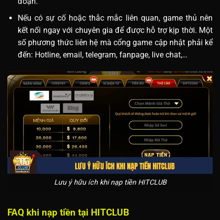
đoạn.
Nếu có sự cố hoặc thắc mắc liên quan, game thủ nên
kết nối ngay với chuyên gia để được hỗ trợ kịp thời. Một
số phương thức liên hệ mà cổng game cập nhật phải kể
đến: Hotline, email, telegram, fanpage, live chat,…
Lưu ý hữu ích khi nạp tiền HITCLUB
FAQ khi nạp tiền tại HITCLUB