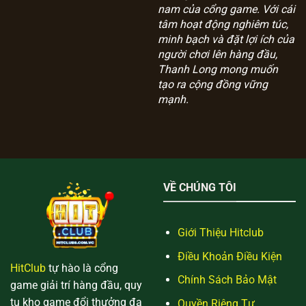
nam của cổng game. Với cái
tâm hoạt động nghiêm túc,
minh bạch và đặt lợi ích của
người chơi lên hàng đầu,
Thanh Long mong muốn
tạo ra cộng đồng vững
mạnh.
VỀ CHÚNG TÔI
Giới Thiệu Hitclub
Điều Khoản Điều Kiện
HitClub
tự hào là cổng
Chính Sách Bảo Mật
game giải trí hàng đầu, quy
tụ kho game đổi thưởng đa
Quyền Riêng Tư