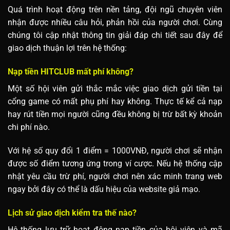
Quá trình hoạt động trên nền tảng, đội ngũ chuyên viên
nhận được nhiều câu hỏi, phản hồi của người chơi. Cùng
chúng tôi cập nhật thông tin giải đáp chi tiết sau đây để
giao dịch thuận lợi trên hệ thống:
Nạp tiền HITCLUB mất phí không?
Một số hội viên gửi thắc mắc việc giao dịch gửi tiền tại
cổng game có mất phụ phí hay không. Thực tế kể cả nạp
hay rút tiền mọi người cũng đều không bị trừ bất kỳ khoản
chi phí nào.
Với hệ số quy đổi 1 điểm = 1000VNĐ, người chơi sẽ nhận
được số điểm tương ứng trong ví cược. Nếu hệ thống cập
nhật yêu cầu trừ phí, người chơi nên xác minh trang web
ngay bởi đây có thể là dấu hiệu của website giả mạo.
Lịch sử giao dịch kiểm tra thế nào?
Hệ thống lưu trữ hoạt động nạp tiền của hội viên và mã