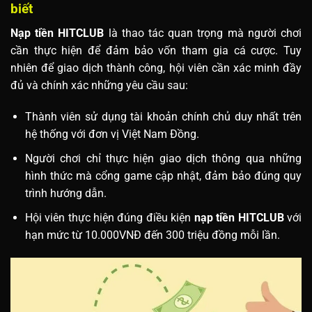
biết
Nạp tiền HITCLUB
là thao tác quan trọng mà người chơi
cần thực hiện để đảm bảo vốn tham gia cá cược. Tuy
nhiên để giao dịch thành công, hội viên cần xác minh đầy
đủ và chính xác những yêu cầu sau:
Thành viên sử dụng tài khoản chính chủ duy nhất trên
hệ thống với đơn vị Việt Nam Đồng.
Người chơi chỉ thực hiện giao dịch thông qua những
hình thức mà cổng game cập nhật, đảm bảo đúng quy
trình hướng dẫn.
Hội viên thực hiện đúng điều kiện
nạp tiền HITCLUB
với
hạn mức từ 10.000VNĐ đến 300 triệu đồng mỗi lần.