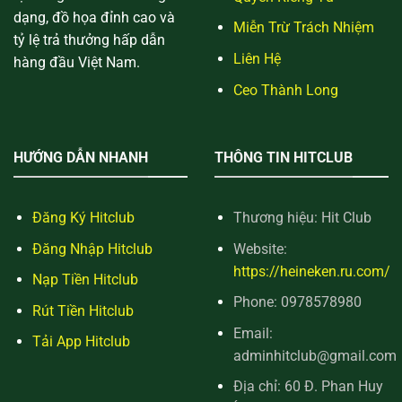
dạng, đồ họa đỉnh cao và
Miễn Trừ Trách Nhiệm
tỷ lệ trả thưởng hấp dẫn
Liên Hệ
hàng đầu Việt Nam.
Ceo Thành Long
HƯỚNG DẪN NHANH
THÔNG TIN HITCLUB
Đăng Ký Hitclub
Thương hiệu: Hit Club
Đăng Nhập Hitclub
Website:
https://heineken.ru.com/
Nạp Tiền Hitclub
Phone: 0978578980
Rút Tiền Hitclub
Email:
Tải App Hitclub
adminhitclub@gmail.com
Địa chỉ: 60 Đ. Phan Huy