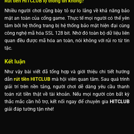
Rút tiền HITCLUB lộ thông tin không?
Nhiều người chơi cũng bày tỏ sự lo lắng về khả năng bảo
mật an toàn của cổng game. Thực tế mọi người có thể yên
tâm bởi hệ thống trang bị hệ thống bảo mật hiện đại cùng
công nghệ mã hóa SSL 128 bit. Nhờ đó toàn bộ dữ liệu liên
quan đều được mã hóa an toàn, nói không với rủi ro từ tin
tặc.
Kết luận
Như vậy bài viết đã tổng hợp và giới thiệu chi tiết hướng
dẫn
rút tiền HITCLUB
mà hội viên quan tâm. Sau quá trình
giải trí trên nền tảng, người chơi dễ dàng yêu cầu thanh
toán rút tiền thật về tài khoản. Nếu mọi người còn bất kỳ
thắc mắc cần hỗ trợ, kết nối ngay để chuyên gia
HITCLUB
giải đáp tường tận nhé!