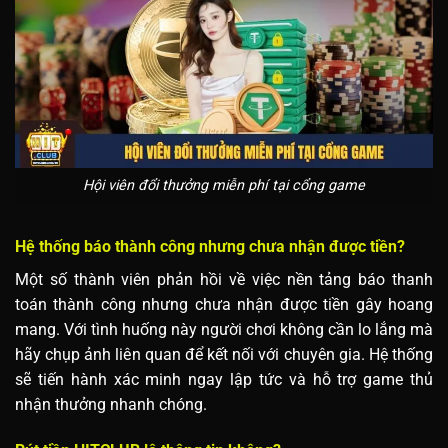
Hội viên đổi thưởng miễn phí tại cổng game
Hệ thống báo thành công nhưng chưa nhận được tiền?
Một số thành viên phản hồi về việc nền tảng báo thanh
toán thành công nhưng chưa nhận được tiền gây hoang
mang. Với tình huống này người chơi không cần lo lắng mà
hãy chụp ảnh liên quan để kết nối với chuyên gia. Hệ thống
sẽ tiến hành xác minh ngay lập tức và hỗ trợ game thủ
nhận thưởng nhanh chóng.