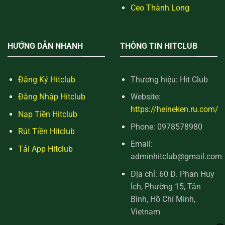
Ceo Thành Long
HƯỚNG DẪN NHANH
THÔNG TIN HITCLUB
Đăng Ký Hitclub
Thương hiệu: Hit Club
Đăng Nhập Hitclub
Website:
https://heineken.ru.com/
Nạp Tiền Hitclub
Phone: 0978578980
Rút Tiền Hitclub
Email:
Tải App Hitclub
adminhitclub@gmail.com
Địa chỉ: 60 Đ. Phan Huy
Ích, Phường 15, Tân
Bình, Hồ Chí Minh,
Vietnam