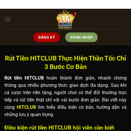
Bỏ
ADD ANYTHING HERE OR JUST REMOVE IT...
qua
nội
dung
ĐĂNG KÝ
ĐĂNG NHẬP
Rút Tiền HITCLUB Thực Hiện Thần Tốc Chỉ
3 Bước Cơ Bản
Rút tiền HITCLUB
hoàn thành đơn giản, nhanh chóng
thông qua nhiều phương thức giao dịch đa dạng. Sau khi
cá cược trên nền tảng, người chơi có thể đổi thưởng trực
tiếp và rút tiền thật chỉ với vài bước đơn giản. Bài viết này
cùng
HITCLUB
tìm hiểu điều kiện cơ bản, hướng dẫn và
những lưu ý quan trọng.
Điều kiện rút tiền HITCLUB hội viên cần biết