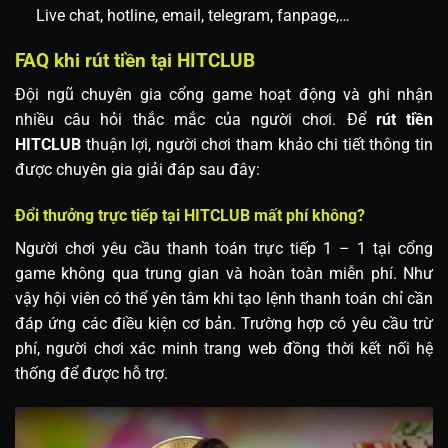
Live chat, hotline, email, telegram, fanpage,…
FAQ khi rút tiền tại HITCLUB
Đội ngũ chuyên gia cổng game hoạt động và ghi nhận
nhiều câu hỏi thắc mắc của người chơi. Để
rút tiền
HITCLUB
thuận lợi, người chơi tham khảo chi tiết thông tin
được chuyên gia giải đáp sau đây:
Đổi thưởng trực tiếp tại HITCLUB mất phí không?
Người chơi yêu cầu thanh toán trực tiếp 1 – 1 tại cổng
game không qua trung gian và hoàn toàn miễn phí. Như
vậy hội viên có thể yên tâm khi tạo lệnh thanh toán chỉ cần
đáp ứng các điều kiện cơ bản. Trường hợp có yêu cầu trừ
phí, người chơi xác minh trang web đồng thời kết nối hệ
thống để được hỗ trợ.