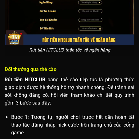
Rút tiền HITCLUB thần tốc về ngân hàng
Đổi thưởng qua thẻ cào
Rút tiền HITCLUB
bằng thẻ cào tiếp tục là phương thức
giao dịch được hệ thống hỗ trợ nhanh chóng. Để tránh sai
sót không đáng có, hội viên tham khảo chi tiết quy trình
gồm 3 bước sau đây:
Bước 1: Tương tự, người chơi trước hết cần hoàn tất
thao tác đăng nhập nick cược trên trang chủ của cổng
game.