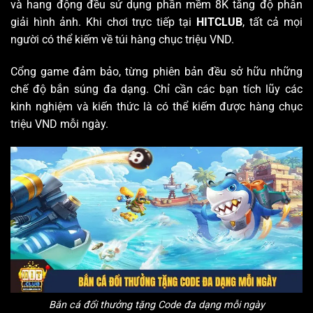
và hang động đều sử dụng phần mềm 8K tăng độ phân
giải hình ảnh. Khi chơi trực tiếp tại
HITCLUB
, tất cả mọi
người có thể kiếm về túi hàng chục triệu VND.
Cổng game đảm bảo, từng phiên bản đều sở hữu những
chế độ bắn súng đa dạng. Chỉ cần các bạn tích lũy các
kinh nghiệm và kiến thức là có thể kiếm được hàng chục
triệu VND mỗi ngày.
Bắn cá đổi thưởng tặng Code đa dạng mỗi ngày