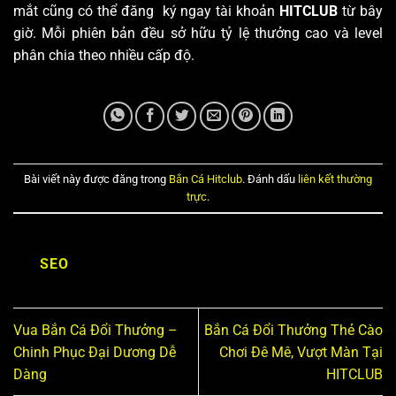
mắt cũng có thể đăng ký ngay tài khoản
HITCLUB
từ bây
giờ. Mỗi phiên bản đều sở hữu tỷ lệ thưởng cao và level
phân chia theo nhiều cấp độ.
Bài viết này được đăng trong
Bắn Cá Hitclub
. Đánh dấu
liên kết thường
trực
.
SEO
Vua Bắn Cá Đổi Thưởng –
Bắn Cá Đổi Thưởng Thẻ Cào
Chinh Phục Đại Dương Dễ
Chơi Đê Mê, Vượt Màn Tại
Dàng
HITCLUB