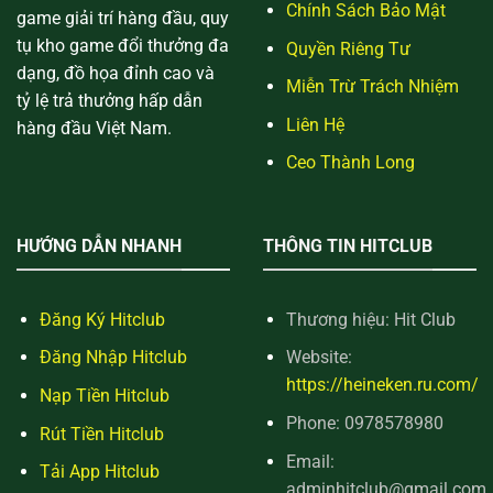
Chính Sách Bảo Mật
game giải trí hàng đầu, quy
tụ kho game đổi thưởng đa
Quyền Riêng Tư
dạng, đồ họa đỉnh cao và
Miễn Trừ Trách Nhiệm
tỷ lệ trả thưởng hấp dẫn
Liên Hệ
hàng đầu Việt Nam.
Ceo Thành Long
HƯỚNG DẪN NHANH
THÔNG TIN HITCLUB
Đăng Ký Hitclub
Thương hiệu: Hit Club
Đăng Nhập Hitclub
Website:
https://heineken.ru.com/
Nạp Tiền Hitclub
Phone: 0978578980
Rút Tiền Hitclub
Email:
Tải App Hitclub
adminhitclub@gmail.com