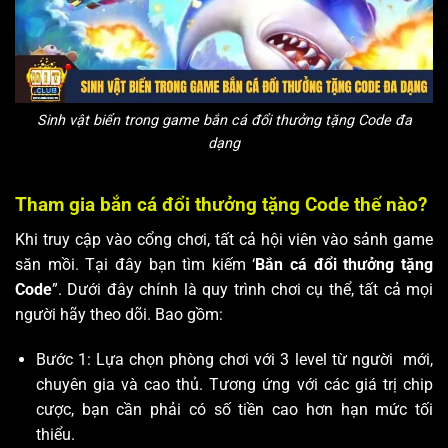
Sinh vật biển trong game bắn cá đổi thưởng tặng Code đa
dạng
Tham gia bắn cá đổi thưởng tặng Code thế nào?
Khi truy cập vào cổng chơi, tất cả hội viên vào sảnh game
săn mồi. Tại đây bạn tìm kiếm ‘
Bắn cá đổi thưởng tặng
Code
”. Dưới đây chính là quy trình chơi cụ thể, tất cả mọi
người hãy theo dõi. Bao gồm:
Bước 1: Lựa chọn phòng chơi với 3 level từ người mới,
chuyên gia và cao thủ. Tương ứng với các giá trị chip
cược, bạn cần phải có số tiền cao hơn hạn mức tối
thiểu.