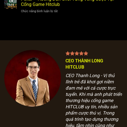
15
Chơi
Sắc
Cổng Game Hitclub
Th11
Blackjack
Chơi
Chức năng bình luận bị tắt
ở
Cực
Là
Poker
Dễ
Thắng
–
Cho
Hướng
Hội
Dẫn
Viên
Chơi
Tại
Từng
Hitclub
Vòng
Cược
Tại
Cổng
CEO THÀNH LONG
Game
HITCLUB
Hitclub
CEO Thanh Long - Vị thủ
lĩnh trẻ đã khơi gợi niềm
đam mê với cá cược trực
tuyến. Khi mà anh phát triển
thương hiệu cổng game
HITCLUB uy tín, nhiều sản
phẩm cược thú vị. Trong
quá trình tạo dựng thương
hiệu, tầm nhìn cũng như