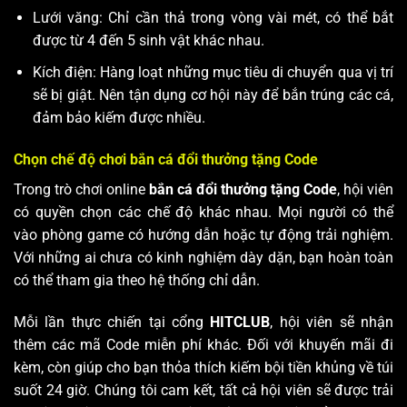
Lưới văng: Chỉ cần thả trong vòng vài mét, có thể bắt
được từ 4 đến 5 sinh vật khác nhau.
Kích điện: Hàng loạt những mục tiêu di chuyển qua vị trí
sẽ bị giật. Nên tận dụng cơ hội này để bắn trúng các cá,
đảm bảo kiếm được nhiều.
Chọn chế độ chơi bắn cá đổi thưởng tặng Code
Trong trò chơi online
bắn cá đổi thưởng tặng Code
, hội viên
có quyền chọn các chế độ khác nhau. Mọi người có thể
vào phòng game có hướng dẫn hoặc tự động trải nghiệm.
Với những ai chưa có kinh nghiệm dày dặn, bạn hoàn toàn
có thể tham gia theo hệ thống chỉ dẫn.
Mỗi lần thực chiến tại cổng
HITCLUB
, hội viên sẽ nhận
thêm các mã Code miễn phí khác. Đối với khuyến mãi đi
kèm, còn giúp cho bạn thỏa thích kiếm bội tiền khủng về túi
suốt 24 giờ. Chúng tôi cam kết, tất cả hội viên sẽ được trải