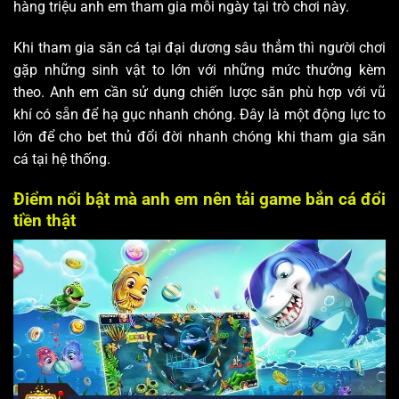
hàng triệu anh em tham gia mỗi ngày tại trò chơi này.
Khi tham gia săn cá tại đại dương sâu thẳm thì người chơi
gặp những sinh vật to lớn với những mức thưởng kèm
theo. Anh em cần sử dụng chiến lược săn phù hợp với vũ
khí có sẵn để hạ gục nhanh chóng. Đây là một động lực to
lớn để cho bet thủ đổi đời nhanh chóng khi tham gia săn
cá tại hệ thống.
Điểm nổi bật mà anh em nên tải game bắn cá đổi
tiền thật