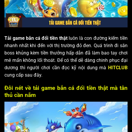
Tải game bắn cá đổi tiền thật
luôn là con đường kiếm tiền
nhanh nhất khi đến với thị trường đỏ đen. Quá trình đi săn
boss khủng kèm tiền thưởng hấp dẫn đã làm bao tay chơi
mê mẩn không lối thoát. Để có thể dễ dàng chinh phục đại
dương thì người chơi cần đọc kỹ nội dung mà
HITCLUB
cung cấp sau đây.
Đôi nét về tải game bắn cá đổi tiền thật mà tân
thủ cần nắm