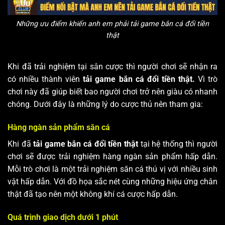
Những ưu điểm khiến anh em phải tải game bắn cá đổi tiền
thật
Khi đã trải nghiệm tại sân cược thì người chơi sẽ nhận ra
có nhiều thành viên
tải game bắn cá đổi tiền thật.
Vì trò
chơi này đã giúp biết bao người chơi trở nên giàu có nhanh
chóng. Dưới đây là những lý do cược thủ nên tham gia:
Hàng ngàn sản phẩm săn cá
Khi đã
tải game bắn cá đổi tiền thật
tại hệ thống thì người
chơi sẽ được trải nghiệm hàng ngàn sản phẩm hấp dẫn.
Mỗi trò chơi là một trải nghiệm săn cá thú vị với nhiều sinh
vật hấp dẫn. Với đồ họa sắc nét cùng những hiệu ứng chân
thật đã tạo nên một không khí cá cược hấp dẫn.
Quá trình giao dịch dưới 1 phút