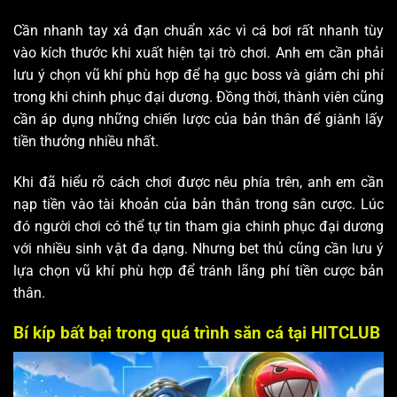
Cần nhanh tay xả đạn chuẩn xác vì cá bơi rất nhanh tùy
vào kích thước khi xuất hiện tại trò chơi. Anh em cần phải
lưu ý chọn vũ khí phù hợp để hạ gục boss và giảm chi phí
trong khi chinh phục đại dương. Đồng thời, thành viên cũng
cần áp dụng những chiến lược của bản thân để giành lấy
tiền thưởng nhiều nhất.
Khi đã hiểu rõ cách chơi được nêu phía trên, anh em cần
nạp tiền vào tài khoản của bản thân trong sân cược. Lúc
đó người chơi có thể tự tin tham gia chinh phục đại dương
với nhiều sinh vật đa dạng. Nhưng bet thủ cũng cần lưu ý
lựa chọn vũ khí phù hợp để tránh lãng phí tiền cược bản
thân.
Bí kíp bất bại trong quá trình săn cá tại HITCLUB