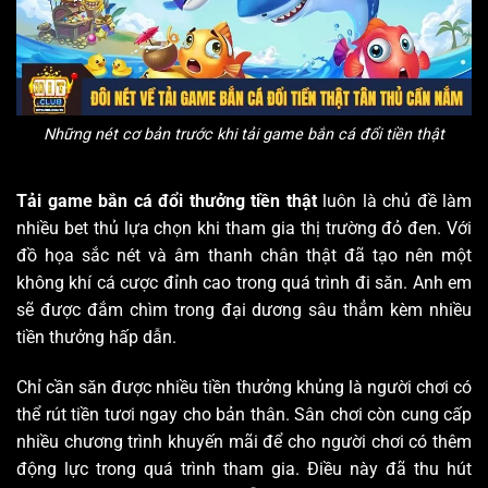
Những nét cơ bản trước khi tải game bắn cá đổi tiền thật
Tải game bắn cá đổi thưởng tiền thật
luôn là chủ đề làm
nhiều bet thủ lựa chọn khi tham gia thị trường đỏ đen. Với
đồ họa sắc nét và âm thanh chân thật đã tạo nên một
không khí cá cược đỉnh cao trong quá trình đi săn. Anh em
sẽ được đắm chìm trong đại dương sâu thẳm kèm nhiều
tiền thưởng hấp dẫn.
Chỉ cần săn được nhiều tiền thưởng khủng là người chơi có
thể rút tiền tươi ngay cho bản thân. Sân chơi còn cung cấp
nhiều chương trình khuyến mãi để cho người chơi có thêm
động lực trong quá trình tham gia. Điều này đã thu hút