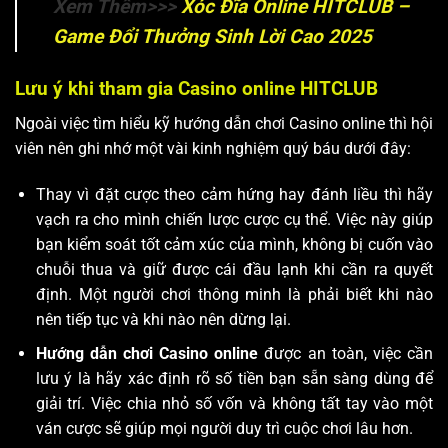
Xem Thêm>>>
Xóc Đĩa Online HITCLUB –
Game Đổi Thưởng Sinh Lời Cao 2025
Lưu ý khi tham gia Casino online HITCLUB
Ngoài việc tìm hiểu kỹ hướng dẫn chơi Casino online thì hội
viên nên ghi nhớ một vài kinh nghiệm quý báu dưới đây:
Thay vì đặt cược theo cảm hứng hay đánh liều thì hãy
vạch ra cho mình chiến lược cược cụ thể. Việc này giúp
bạn kiểm soát tốt cảm xúc của mình, không bị cuốn vào
chuỗi thua và giữ được cái đầu lạnh khi cần ra quyết
định. Một người chơi thông minh là phải biết khi nào
nên tiếp tục và khi nào nên dừng lại.
Hướng dẫn chơi Casino online
được an toàn, việc cần
lưu ý là hãy xác định rõ số tiền bạn sẵn sàng dùng để
giải trí. Việc chia nhỏ số vốn và không tất tay vào một
ván cược sẽ giúp mọi người duy trì cuộc chơi lâu hơn.