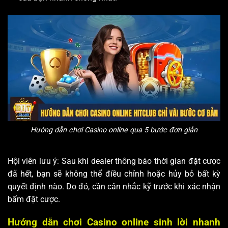
Hướng dẫn chơi Casino online qua 5 bước đơn giản
Hội viên lưu ý: Sau khi dealer thông báo thời gian đặt cược
đã hết, bạn sẽ không thể điều chỉnh hoặc hủy bỏ bất kỳ
quyết định nào. Do đó, cần cân nhắc kỹ trước khi xác nhận
bấm đặt cược.
Hướng dẫn chơi Casino online sinh lời nhanh