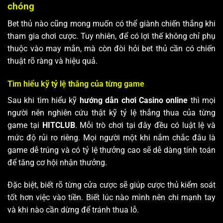
chóng
Bet thủ nào cũng mong muốn có thể giành chiến thắng khi
tham gia chơi cược. Tuy nhiên, để có lợi thế không chỉ phụ
thuộc vào may mắn, mà còn đòi hỏi bet thủ cần có chiến
thuật rõ ràng và hiệu quả.
Tìm hiểu kỹ tỷ lệ thắng của từng game
Sau khi tìm hiểu kỹ
hướng dẫn chơi Casino online
thì mọi
người nên nghiên cứu thật kỹ tỷ lệ thắng thua của từng
game tại
HITCLUB
. Mỗi trò chơi tại đây đều có luật lệ và
mức độ rủi ro riêng. Mọi người một khi nắm chắc đâu là
game dễ trúng và có tỷ lệ thưởng cao sẽ dễ dàng tính toán
để tăng cơ hội nhận thưởng.
Đặc biệt, biết rõ từng cửa cược sẽ giúp cược thủ kiểm soát
tốt hơn việc vào tiền. Biết lúc nào mình nên chi mạnh tay
và khi nào cần dừng để tránh thua lỗ.