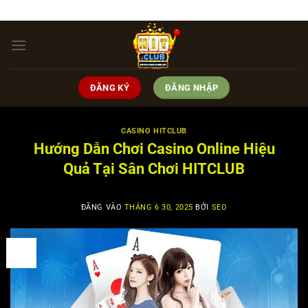
Bỏ
ADD ANYTHING HERE OR JUST REMOVE IT...
qua
nội
dung
ĐĂNG KÝ
ĐĂNG NHẬP
CASINO HITCLUB
Hướng Dẫn Chơi Casino Online Hiệu
Quả Tại Sân Chơi HITCLUB
ĐĂNG VÀO
THÁNG 6 30, 2025
BỞI
SEO
30
Th6