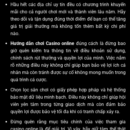
Hầu hết các địa chỉ uy tín đều có chương trình khuyến
mãi cho cả người chơi mới và thành viên lâu năm. Hãy
theo dõi và tận dụng đúng thời điểm để bạn có thể tăng
giá trị giải thưởng mà không tốn thêm bất kỳ chi phí
nào.
Hướng dẫn chơi Casino online
đúng cách là đừng bao
giờ quên kiểm tra thông tin về điều khoản sử dụng,
chính sách rút thưởng và quyền lợi của mình. Việc nắm
rõ những điều này không chỉ giúp bạn bảo vệ lợi ích cá
nhân mà còn tránh được sự cố không mong muốn trong
quá trình cá cược.
Chọn lọc sân chơi có giấy phép hợp pháp và hệ thống
bảo mật dữ liệu minh bạch. Điều này không chỉ giúp hội
viên yên tâm trong từng giao dịch mà còn đảm bảo
quyền lợi được bảo vệ tối đa khi có tranh chấp xảy ra.
Đừng quên rằng mục tiêu chính của việc tham gia
casino online là để giải trí. Vì vậy, hãy giữ tâm thế thật