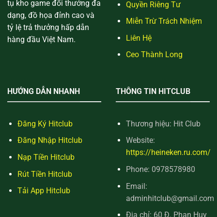
tụ kho game đổi thưởng đa
Quyền Riêng Tư
dạng, đồ họa đỉnh cao và
Miễn Trừ Trách Nhiệm
tỷ lệ trả thưởng hấp dẫn
Liên Hệ
hàng đầu Việt Nam.
Ceo Thành Long
HƯỚNG DẪN NHANH
THÔNG TIN HITCLUB
Đăng Ký Hitclub
Thương hiệu: Hit Club
Đăng Nhập Hitclub
Website:
https://heineken.ru.com/
Nạp Tiền Hitclub
Phone: 0978578980
Rút Tiền Hitclub
Email:
Tải App Hitclub
adminhitclub@gmail.com
Địa chỉ: 60 Đ. Phan Huy