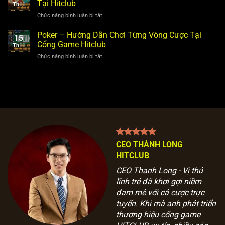
Trong
Tại Hitclub
Th11
Game
Từng
Chức năng bình luận bị tắt
ở
Đổi
Phút
Hướng
Thưởng
Dẫn
Poker – Hướng Dẫn Chơi Từng Vòng Cược Tại
Đặc
15
Chơi
Sắc
Cổng Game Hitclub
Th11
Blackjack
Chơi
Chức năng bình luận bị tắt
ở
Cực
Là
Poker
Dễ
Thắng
–
Cho
Hướng
Hội
Dẫn
Viên
Chơi
Tại
Từng
Hitclub
Vòng
Cược
Tại
Cổng
CEO THÀNH LONG
Game
HITCLUB
Hitclub
CEO Thanh Long - Vị thủ
lĩnh trẻ đã khơi gợi niềm
đam mê với cá cược trực
tuyến. Khi mà anh phát triển
thương hiệu cổng game