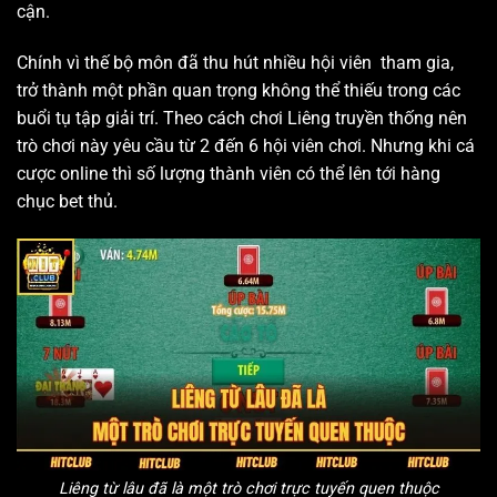
cận.
Chính vì thế bộ môn đã thu hút nhiều hội viên tham gia,
trở thành một phần quan trọng không thể thiếu trong các
buổi tụ tập giải trí. Theo cách chơi Liêng truyền thống nên
trò chơi này yêu cầu từ 2 đến 6 hội viên chơi. Nhưng khi cá
cược online thì số lượng thành viên có thể lên tới hàng
chục bet thủ.
Liêng từ lâu đã là một trò chơi trực tuyến quen thuộc