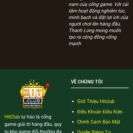
nam của cổng game. Với cái
tâm hoạt động nghiêm túc,
minh bạch và đặt lợi ích của
người chơi lên hàng đầu,
Thanh Long mong muốn
tạo ra cộng đồng vững
mạnh.
VỀ CHÚNG TÔI
Giới Thiệu Hitclub
Điều Khoản Điều Kiện
HitClub
tự hào là cổng
Chính Sách Bảo Mật
game giải trí hàng đầu, quy
tụ kho game đổi thưởng đa
Quyền Riêng Tư