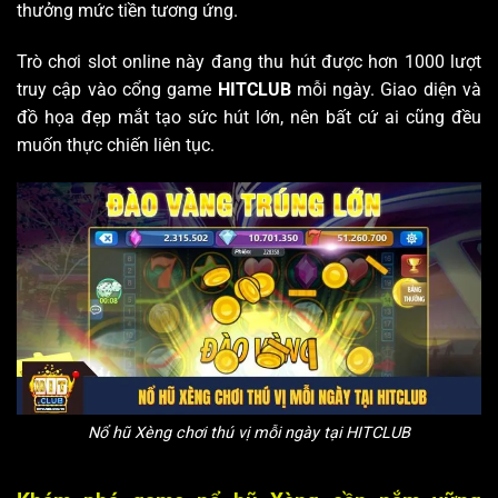
thưởng mức tiền tương ứng.
Trò chơi slot online này đang thu hút được hơn 1000 lượt
truy cập vào cổng game
HITCLUB
mỗi ngày. Giao diện và
đồ họa đẹp mắt tạo sức hút lớn, nên bất cứ ai cũng đều
muốn thực chiến liên tục.
Nổ hũ Xèng chơi thú vị mỗi ngày tại HITCLUB