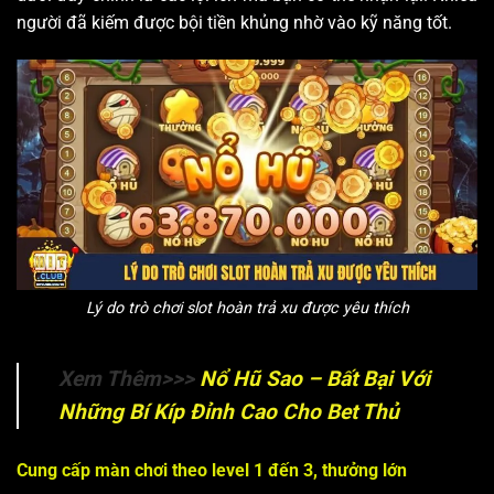
người đã kiếm được bội tiền khủng nhờ vào kỹ năng tốt.
Lý do trò chơi slot hoàn trả xu được yêu thích
Xem Thêm>>>
Nổ Hũ Sao – Bất Bại Với
Những Bí Kíp Đỉnh Cao Cho Bet Thủ
Cung cấp màn chơi theo level 1 đến 3, thưởng lớn