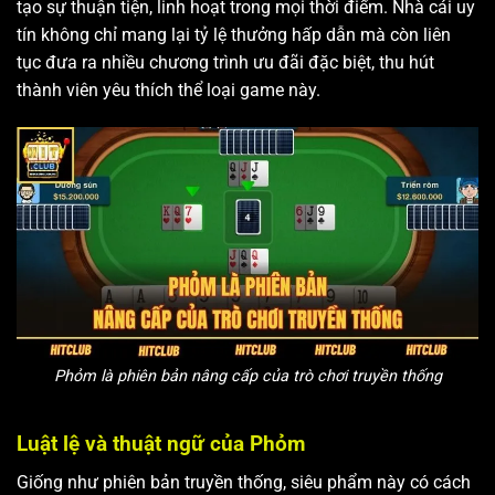
tạo sự thuận tiện, linh hoạt trong mọi thời điểm. Nhà cái uy
tín không chỉ mang lại tỷ lệ thưởng hấp dẫn mà còn liên
tục đưa ra nhiều chương trình ưu đãi đặc biệt, thu hút
thành viên yêu thích thể loại game này.
Phỏm là phiên bản nâng cấp của trò chơi truyền thống
Luật lệ và thuật ngữ của Phỏm
Giống như phiên bản truyền thống, siêu phẩm này có cách