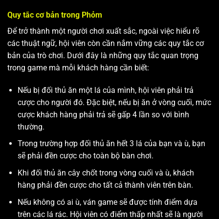
Quy tắc cơ bản trong Phỏm
Để trở thành một người chơi xuất sắc, ngoài việc hiểu rõ
các thuật ngữ, hội viên còn cần nắm vững các quy tắc cơ
bản của trò chơi. Dưới đây là những quy tắc quan trọng
trong game mà mỗi khách hàng cần biết:
Nếu bị đối thủ ăn một lá của mình, hội viên phải trả
cược cho người đó. Đặc biệt, nếu bị ăn ở vòng cuối, mức
cược khách hàng phải trả sẽ gấp 4 lần so với bình
thường.
Trong trường hợp đối thủ ăn hết 3 lá của bạn và ù, bạn
sẽ phải đền cược cho toàn bộ bàn chơi.
Khi đối thủ ăn cây chốt trong vòng cuối và ù, khách
hàng phải đền cược cho tất cả thành viên trên bàn.
Nếu không có ai ù, ván game sẽ được tính điểm dựa
trên các lá rác. Hội viên có điểm thấp nhất sẽ là người