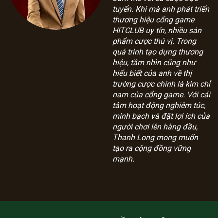
tuyến. Khi mà anh phát triển
thương hiệu cổng game
HITCLUB uy tín, nhiều sản
phẩm cược thú vị. Trong
quá trình tạo dựng thương
hiệu, tầm nhìn cũng như
hiểu biết của anh về thị
trường cược chính là kim chỉ
nam của cổng game. Với cái
tâm hoạt động nghiêm túc,
minh bạch và đặt lợi ích của
người chơi lên hàng đầu,
Thanh Long mong muốn
tạo ra cộng đồng vững
mạnh.