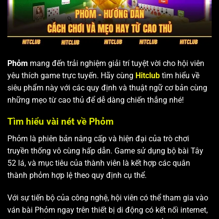
Phỏm
mang đến trải nghiệm giải trí tuyệt vời cho hội viên
yêu thích game trực tuyến. Hãy cùng
Hitclub
tìm hiểu về
siêu phẩm này với các quy định và thuật ngữ cơ bản cùng
những mẹo từ cao thủ để dễ dàng chiến thắng nhé!
Tìm hiểu vài nét về Phỏm
Phỏm là phiên bản nâng cấp và hiện đại của trò chơi
truyền thống vô cùng hấp dẫn. Game sử dụng bộ bài Tây
52 lá, và mục tiêu của thành viên là kết hợp các quân
thành phỏm hợp lệ theo quy định cụ thể.
Với sự tiến bộ của công nghệ, hội viên có thể tham gia vào
ván bài Phỏm ngay trên thiết bị di động có kết nối internet,