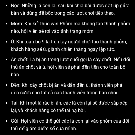
Nọc: Những lá còn lại sau khi chia bài được đặt úp giữa
bàn và dùng để bốc trong các lượt chơi tiếp theo.
Móm: Khi kết thúc ván Phỏm mà không tạo thành phỏm
nào, hội viên sẽ rơi vào tình trạng móm.
Ù: Khi toàn bộ 9 lá trên tay người chơi tạo thành phỏm,
khách hàng sẽ ù, giành chiến thắng ngay lập tức.
Ăn chốt: Lá bị ăn trong lượt cuối gọi là cây chốt. Nếu đối
thủ ăn chốt và ù, hội viên sẽ phải đền tiền cho toàn bộ
bàn.
Đền: Khi cây chốt bị ăn và dẫn đến ù, thành viên phải
đền cược cho tất cả các thành viên trong bàn chơi.
Tái: Khi một lá rác bị ăn, các lá còn lại sẽ được sắp xếp
lại, và khách hàng có thể tái hạ bài.
Gửi: Hội viên có thể gửi các lá còn lại vào phỏm của đối
thủ để giảm điểm số của mình.